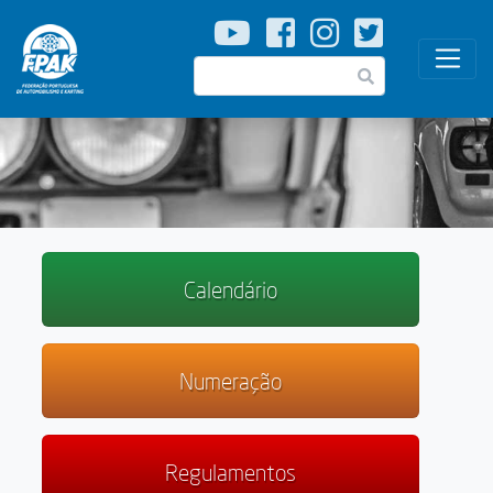
Passar
para
o
Pesquisar
conteúdo
principal
Calendário
Numeração
Regulamentos