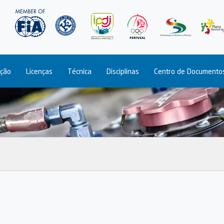
Passar
para
o
conteúdo
principal
ção
Licenças
Técnica
Disciplinas
Centro de Documento